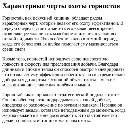
Характерные черты охоты горностая
Горностай, как искусный хищник, обладает рядом
характерных черт, которые делают его охоту эффективной. В
первую очередь, стоит отметить его выдающееся зрение,
позволяющее улавливать малейшие движения в условиях
низкой видимости. Это особенно важно в зимний период,
когда его белоснежная шубка помогает ему маскироваться
среди снега.
Кроме того, горностай использует свою невероятную
ловкость и скорость для преследования добычи. Благодаря
длинным и гибким телом он способен быстро маневрировать,
что позволяет ему эффективно избегать угроз и стремительно
добираться до жертвы. Основной объект охоты – мелкие
млекопитающие, такие как полёвки и мыши.
Горностай также проявляет стратегический подход к охоте.
Он способен скрытно подкрадываться к своей добыче,
определяя её расположение по звукам и запахам. Нередко он
использует засады, оставаясь неподвижным до момента, когда
жертва окажется в зоне досягаемости. Это обстоятельство
делает горностая истинным мастером охоты.