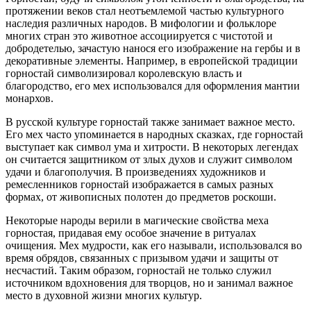
протяжении веков стал неотъемлемой частью культурного
наследия различных народов. В мифологии и фольклоре
многих стран это животное ассоциируется с чистотой и
добродетелью, зачастую нанося его изображение на гербы и в
декоративные элементы. Например, в европейской традиции
горностай символизировал королевскую власть и
благородство, его мех использовался для оформления мантии
монархов.
В русской культуре горностай также занимает важное место.
Его мех часто упоминается в народных сказках, где горностай
выступает как символ ума и хитрости. В некоторых легендах
он считается защитником от злых духов и служит символом
удачи и благополучия. В произведениях художников и
ремесленников горностай изображается в самых разных
формах, от живописных полотен до предметов роскоши.
Некоторые народы верили в магические свойства меха
горностая, придавая ему особое значение в ритуалах
очищения. Мех мудрости, как его называли, использовался во
время обрядов, связанных с призывом удачи и защиты от
несчастий. Таким образом, горностай не только служил
источником вдохновения для творцов, но и занимал важное
место в духовной жизни многих культур.