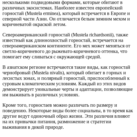
несколькими подвидовыми формами, которые обитают в
различных экосистемах. Наиболее известен европейский
горностай (Mustela erminea), который встречается в Европе и
северной части Азии. Он отличается белым зимним мехом и
коричневатой окраской летом.
Североамериканский горностай (Mustela richardsonii), также
известный как длиннохвостый горностай, встречается на
североамериканском континенте. Его мех может меняться от
светло-коричневого до рыжевато-коричневого оттенка, что
помогает ему сливаться с окружающей средой.
В азиатском регионе встречаются такие виды, как горностай
чернобровый (Mustela nivalis), который обитает в горных и
лесистых зонах, и полярный горностай, приспособленный к
суровым климатическим условиям. Каждый из этих видов
демонстрирует уникальные черты и адаптации, позволяющие
им выживать в различных условиях.
Кроме того, горностаев можно различать по размеру и
поведению. Некоторые виды более социальны, в то время как
другие ведут одиночный образ жизни. Эти различия влияют
на их привычки питания, размножение и стратегии
выживания в дикой природе.