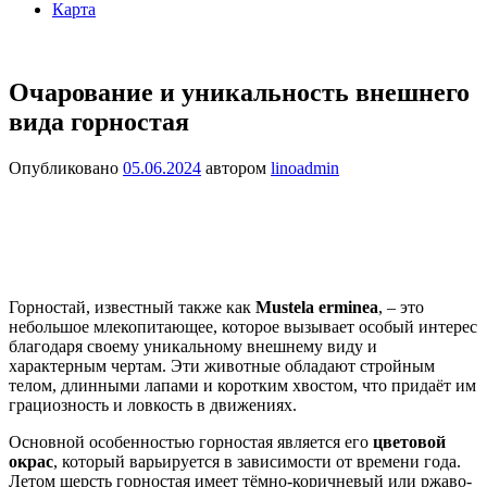
Карта
Очарование и уникальность внешнего
вида горностая
Опубликовано
05.06.2024
автором
linoadmin
Горностай, известный также как
Mustela erminea
, – это
небольшое млекопитающее, которое вызывает особый интерес
благодаря своему уникальному внешнему виду и
характерным чертам. Эти животные обладают стройным
телом, длинными лапами и коротким хвостом, что придаёт им
грациозность и ловкость в движениях.
Основной особенностью горностая является его
цветовой
окрас
, который варьируется в зависимости от времени года.
Летом шерсть горностая имеет тёмно-коричневый или ржаво-