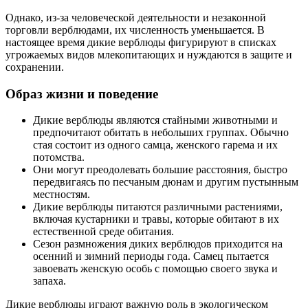
Однако, из-за человеческой деятельности и незаконной
торговли верблюдами, их численность уменьшается. В
настоящее время дикие верблюды фигурируют в списках
угрожаемых видов млекопитающих и нуждаются в защите и
сохранении.
Образ жизни и поведение
Дикие верблюды являются стайными животными и
предпочитают обитать в небольших группах. Обычно
стая состоит из одного самца, женского гарема и их
потомства.
Они могут преодолевать большие расстояния, быстро
передвигаясь по песчаным дюнам и другим пустынным
местностям.
Дикие верблюды питаются различными растениями,
включая кустарники и травы, которые обитают в их
естественной среде обитания.
Сезон размножения диких верблюдов приходится на
осенний и зимний периоды года. Самец пытается
завоевать женскую особь с помощью своего звука и
запаха.
Дикие верблюды играют важную роль в экологическом