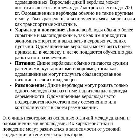
одомашненных. Взрослый дикий верблюд может
достигать высоты в плечах до 2 метров и весить до 700
кг. Одомашненные верблюды обычно не такие крупные
и могут быть разведены для получения мяса, молока или
как транспортные животные.
Характер и поведение:
Дикие верблюды обычно более
скрытные и малоподвижные, так как им приходится
экономить энергию и выживать в суровых условиях
пустыни. Одомашненные верблюды могут быть более
привязаны к человеку и легче поддаются обучению для
работы или развлечения.
Питание:
Дикие верблюды обычно питаются сухими
растениями, кустарниками и корнями, тогда как
одомашненные могут получать сбалансированное
питание от своих владельцев.
Размножение:
Дикие верблюды могут рожать только
одного молодого за раз и иметь длительные периоды
беременности. Одомашненные верблюды часто
подвергаются искусственному осеменению или
контролируются в своем размножении.
Это лишь некоторые из основных отличий между дикими и
одомашненными верблюдами. Их характеристики и
поведение могут различаться в зависимости от условий
содержания и генетических факторов.