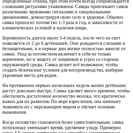
определённые сезоны, при этом почти всегда сопровождается
сложными ритуалами ухаживания. Самцы привлекают самок
различными звуковыми сигналами и танцевальными
движениями, демонстрируя свою силу и здоровье. Обычно
самка приносит потомство 1-3 раза в год, в зависимости от
климатических условий и наличия пищи.
Беременность длится около 3-4 недель, после чего на свет
появляется от 2 до 6 детёнышей. Они рождаются слепыми и
беззащитными, и в первые дни жизни полностью зависят от
самки. Уход за потомством включает в себя не только
кормление, но и защиту от хищников и угроз со стороны
окружающей среды. Самка делает всё возможное, чтобы
создать безопасные условия для воспроизводства, выбирая
укромные места для родов.
На протяжении первых нескольких недель жизни детёныши
растут довольно быстро. Самка уделяет много времени, чтобы
обеспечить достаточное количество молока, что критически
важно для их развития. По мере взросления, она начинает
знакомить их с окружающим миром и обучает основам
выживания.
Когда потомство становится более самостоятельным, самка
потихоньку уменьшает время, уделяемое уходу. Примерно
через 4-6 недель детёныши уже способны самостоятельно