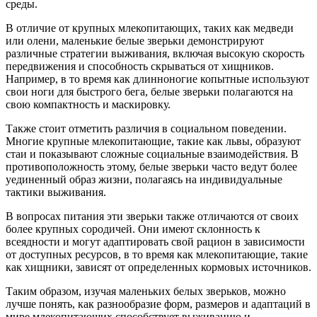
среды.
В отличие от крупных млекопитающих, таких как медведи
или олени, маленькие белые зверьки демонстрируют
различные стратегии выживания, включая высокую скорость
передвижения и способность скрываться от хищников.
Например, в то время как длинноногие копытные используют
свои ноги для быстрого бега, белые зверьки полагаются на
свою компактность и маскировку.
Также стоит отметить различия в социальном поведении.
Многие крупные млекопитающие, такие как львы, образуют
стаи и показывают сложные социальные взаимодействия. В
противоположность этому, белые зверьки часто ведут более
уединенный образ жизни, полагаясь на индивидуальные
тактики выживания.
В вопросах питания эти зверьки также отличаются от своих
более крупных сородичей. Они имеют склонность к
всеядности и могут адаптировать свой рацион в зависимости
от доступных ресурсов, в то время как млекопитающие, такие
как хищники, зависят от определенных кормовых источников.
Таким образом, изучая маленьких белых зверьков, можно
лучше понять, как разнообразие форм, размеров и адаптаций в
мире млекопитающих способствует выживанию и