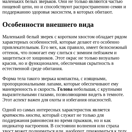
маленьких белых зверьков. Они не только являются частью
пищевой цепи, но и способствуют распространению семян и
поддержанию здоровья экосистем, в которых обитают.
Особенности внешнего вида
Маленький белый зверек с коротким хвостом обладает рядом
характерных особенностей, которые делают его особенно
привлекательным. Его мех, как правило, имеет белоснежный
оттенок, что помогает ему слиться с зимним пейзажем и
защититься от хищников. Этот окрас не только визуально
красив, но и функционален, обеспечивая скрытность в
естественной среде обитания.
Форма тела такого зверька компактна, с изящными,
пропорциональными лапами, которые обеспечивают ему
маневренность и скорость.
Голова
небольшая, с крупными
выразительными глазами, позволяющими видеть в темноте.
Этот аспект важен для охоты и избегания опасностей.
Одной из самых интересных характеристик является
краткость хвоста
, который служит не только для
поддержания равновесия во время прыжков, но и как
индикатор настроения. В состоянии волнения или страха
хвост может подниматься или, наоборот, прижиматься к телу,