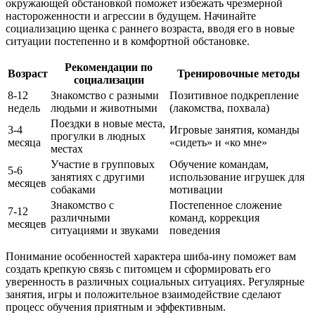
окружающей обстановкой поможет избежать чрезмерной
настороженности и агрессии в будущем. Начинайте
социализацию щенка с раннего возраста, вводя его в новые
ситуации постепенно и в комфортной обстановке.
Рекомендации по
Возраст
Тренировочные методы
социализации
8-12
Знакомство с разными
Позитивное подкрепление
недель
людьми и животными
(лакомства, похвала)
Поездки в новые места,
3-4
Игровые занятия, команды
прогулки в людных
месяца
«сидеть» и «ко мне»
местах
Участие в групповых
Обучение командам,
5-6
занятиях с другими
использование игрушек для
месяцев
собаками
мотивации
Знакомство с
Постепенное сложение
7-12
различными
команд, коррекция
месяцев
ситуациями и звуками
поведения
Понимание особенностей характера шиба-ину поможет вам
создать крепкую связь с питомцем и сформировать его
уверенность в различных социальных ситуациях. Регулярные
занятия, игры и положительное взаимодействие сделают
процесс обучения приятным и эффективным.