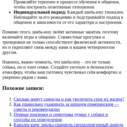
Проявляйте терпение в процессе обучения и общения,
чтобы построить позитивные отношения.
Индивидуальный подход:
Каждый шиба-ину уникален.
Наблюдайте за его реакциями и подстраивайте подход к
общению в зависимости от его характера и настроения.
Помимо этого, шиба-ину любят активные занятия, поэтому
включайте игры в общение. Совместные прогулки и
тренировки не только способствуют физической активности,
но и укрепляют связь между вами и вашим четвероногим
другом.
Наконец, важно помнить, что шиба-ину – это не только
собака, но и член семьи. Создайте уютную и безопасную
атмосферу, чтобы ваш питомец чувствовал себя комфортно и
уверенно рядом с вами.
Похожие записи:
Сколько живут самоеды и как увеличить срок их жизни?
Как правильно ухаживать за шпицем померанским —
советы и рекомендации
Первые признаки и симптомы чумки у собаки и
способы их определения
Кавалер кинг чарльз спаниель гипоаллергенный порода