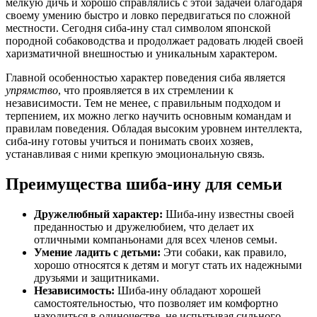
мелкую дичь и хорошо справлялись с этой задачей благодаря
своему умению быстро и ловко передвигаться по сложной
местности. Сегодня сиба-ину стал символом японской
породной собаководства и продолжает радовать людей своей
харизматичной внешностью и уникальным характером.
Главной особенностью характер поведения сиба является
упрямство
, что проявляется в их стремлении к
независимости. Тем не менее, с правильным подходом и
терпением, их можно легко научить основным командам и
правилам поведения. Обладая высоким уровнем интеллекта,
сиба-ину готовы учиться и понимать своих хозяев,
устанавливая с ними крепкую эмоциональную связь.
Преимущества шиба-ину для семьи
Дружелюбный характер:
Шиба-ину известны своей
преданностью и дружелюбием, что делает их
отличными компаньонами для всех членов семьи.
Умение ладить с детьми:
Эти собаки, как правило,
хорошо относятся к детям и могут стать их надежными
друзьями и защитниками.
Независимость:
Шиба-ину обладают хорошей
самостоятельностью, что позволяет им комфортно
находиться в одиночестве, не испытывая сильного