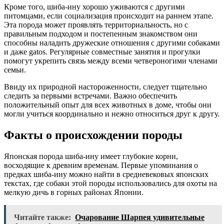
Кроме того, шиба-ину хорошо уживаются с другими
питомцами, если социализация происходит на раннем этапе.
Эта порода может проявлять территориальность, но с
правильным подходом и постепенным знакомством они
способны наладить дружеские отношения с другими собаками
и даже gatos. Регулярные совместные занятия и прогулки
помогут укрепить связь между всеми четвероногими членами
семьи.
Ввиду их природной настороженности, следует тщательно
следить за первыми встречами. Важно обеспечить
положительный опыт для всех животных в доме, чтобы они
могли учиться координально и нежно относиться друг к другу.
Факты о происхождении породы
Японская порода шиба-ину имеет глубокие корни,
восходящие к древним временам. Первые упоминания о
предках шиба-ину можно найти в средневековых японских
текстах, где собаки этой породы использовались для охоты на
мелкую дичь в горных районах Японии.
Читайте также:
Очарование Шарпея удивительные