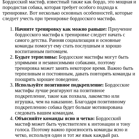
Бордосский мастиф, известный также как бордо, это мощная и
породистая собака, которая требует особого подхода к
тренировке. Вот несколько основных особенностей, которые
следует учесть при тренировке бордосского мастифа.
Начните тренировку как можно раньше:
Приучение
бордосского мастифа к тренировке следует начать с
самого детства. Ранняя социализация и основные
команды помогут ему стать послушным и хорошо
воспитанным питомцем.
Будьте терпеливы:
Бордосские мастифы могут быть
упрямыми и независимыми собаками, поэтому
тренировка может занять некоторое время. Важно быть
терпеливым и постоянным, давать повторять команды и
поощрять хорошее поведение.
Используйте позитивное подкрепление:
Бордосские
мастифы лучше реагируют на позитивное
подкрепление, такие как похвала, лакомство или
игрушка, чем на наказание. Благодаря позитивному
подкреплению собака будет больше мотивирована
следовать вашим командам.
Объясняйте команды ясно и четко:
Бордосский
мастиф может быть чувствителен к интонации и тону
голоса. Поэтому важно произносить команды ясно и
четко, используя один и тот же язык каждый раз.