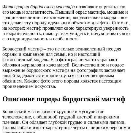
Фотографии бордосского мастифа
позволяют ощутить всю
его мощь и элегантность. Пышный окрас мастифа, мощные и
грациозные линии телосложения, выразительная морда – все
это делает эту породу идеальным объектом для фото. Снимки,
на которых мастиф проявляет свою характерную уверенность
и выразительность, помогут вам увидеть и почувствовать всю
его индивидуальность и особенность.
Бордосский мастиф – это не только великолепный пес для
охраны и компаньон для семьи, но и настоящий
фотогеничный модель. Его фотографии часто украшают
обложки журналов и календарей. Величественное и гордое
выражение бордосского мастифа на фотографиях заставляет
людей задержаться и проникнуться его неповторимым
обаянием. Каждое фото этого породы является настоящим
произведением искусства.
Описание породы бордосский мастиф
Бордосский мастиф имеет крупное и мускулистое
телосложение, с обширной грудной клеткой и широкими
плечами. Он обладает глубокой грудью и сильными лапами.
Голова собаки имеет характерные черты с широким черепом и
коротким носом.