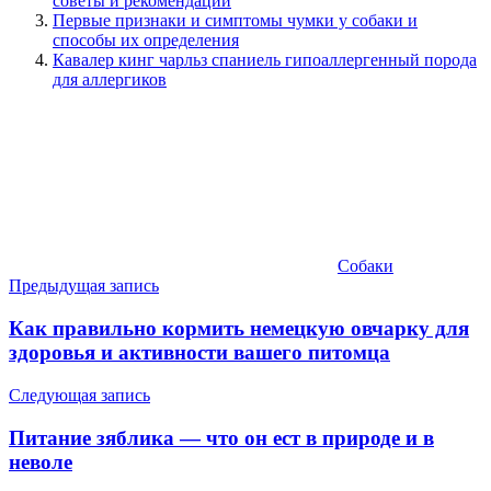
советы и рекомендации
Первые признаки и симптомы чумки у собаки и
способы их определения
Кавалер кинг чарльз спаниель гипоаллергенный порода
для аллергиков
Собаки
Навигация
Предыдущая запись
по
Как правильно кормить немецкую овчарку для
записям
здоровья и активности вашего питомца
Следующая запись
Питание зяблика — что он ест в природе и в
неволе