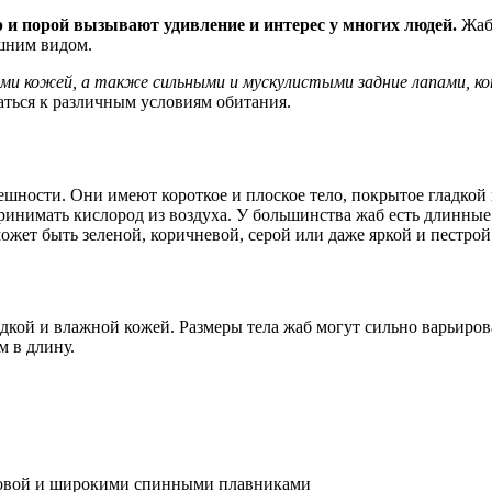
 и порой вызывают удивление и интерес у многих людей.
Жаб
шним видом.
ми кожей, а также сильными и мускулистыми задние лапами, к
ться к различным условиям обитания.
шности. Они имеют короткое и плоское тело, покрытое гладкой
ринимать кислород из воздуха. У большинства жаб есть длинны
может быть зеленой, коричневой, серой или даже яркой и пестрой
кой и влажной кожей. Размеры тела жаб могут сильно варьирова
м в длину.
оловой и широкими спинными плавниками