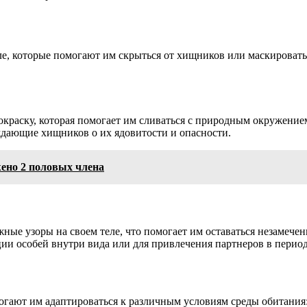
ле, которые помогают им скрыться от хищников или маскировать
краску, которая помогает им сливаться с природным окружение
ждающие хищников о их ядовитости и опасности.
жено 2 половых члена
ные узоры на своем теле, что помогает им оставаться незамече
ии особей внутри вида или для привлечения партнеров в перио
огают им адаптироваться к различным условиям среды обитания