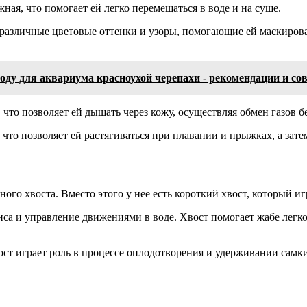
ая, что помогает ей легко перемещаться в воде и на суше.
азличные цветовые оттенки и узоры, помогающие ей маскирова
оду для аквариума красноухой черепахи - рекомендации и со
что позволяет ей дышать через кожу, осуществляя обмен газов б
что позволяет ей растягиваться при плавании и прыжках, а зате
ого хвоста. Вместо этого у нее есть короткий хвост, который иг
са и управление движениями в воде. Хвост помогает жабе легко
вост играет роль в процессе оплодотворения и удерживании самк