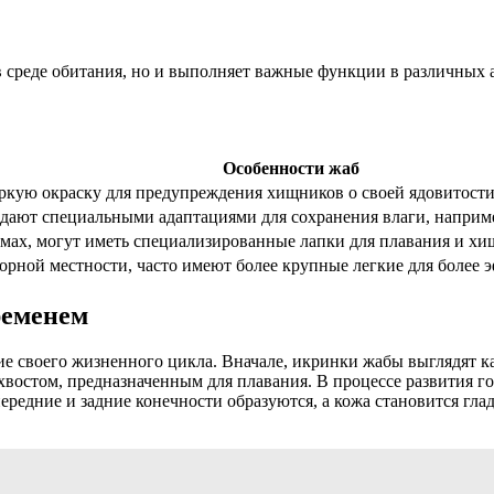
в среде обитания, но и выполняет важные функции в различных 
Особенности жаб
кую окраску для предупреждения хищников о своей ядовитости.
дают специальными адаптациями для сохранения влаги, наприм
ах, могут иметь специализированные лапки для плавания и хи
рной местности, часто имеют более крупные легкие для более 
ременем
е своего жизненного цикла. Вначале, икринки жабы выглядят ка
хвостом, предназначенным для плавания. В процессе развития г
 передние и задние конечности образуются, а кожа становится гла