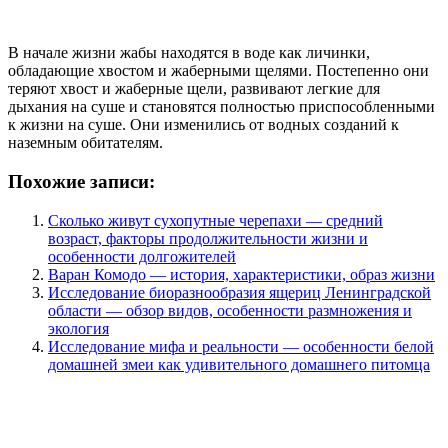
В начале жизни жабы находятся в воде как личинки,
обладающие хвостом и жаберными щелями. Постепенно они
теряют хвост и жаберные щели, развивают легкие для
дыхания на суше и становятся полностью приспособленными
к жизни на суше. Они изменились от водных созданий к
наземным обитателям.
Похожие записи:
Сколько живут сухопутные черепахи — средний
возраст, факторы продолжительности жизни и
особенности долгожителей
Варан Комодо — история, характеристики, образ жизни
Исследование биоразнообразия ящериц Ленинградской
области — обзор видов, особенности размножения и
экология
Исследование мифа и реальности — особенности белой
домашней змеи как удивительного домашнего питомца