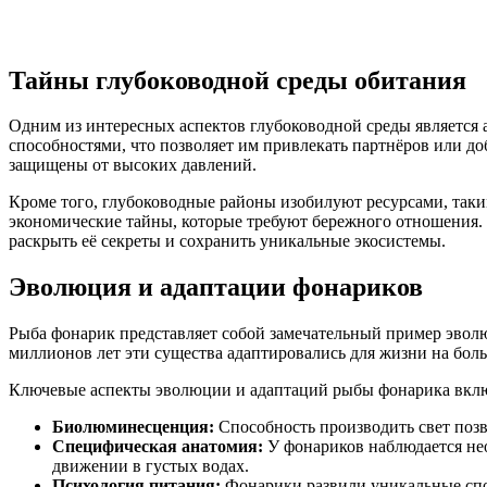
Тайны глубоководной среды обитания
Одним из интересных аспектов глубоководной среды является
способностями, что позволяет им привлекать партнёров или до
защищены от высоких давлений.
Кроме того, глубоководные районы изобилуют ресурсами, таким
экономические тайны, которые требуют бережного отношения.
раскрыть её секреты и сохранить уникальные экосистемы.
Эволюция и адаптации фонариков
Рыба фонарик представляет собой замечательный пример эвол
миллионов лет эти существа адаптировались для жизни на больш
Ключевые аспекты эволюции и адаптаций рыбы фонарика вкл
Биолюминесценция:
Способность производить свет позв
Специфическая анатомия:
У фонариков наблюдается нео
движении в густых водах.
Психология питания:
Фонарики развили уникальные спос