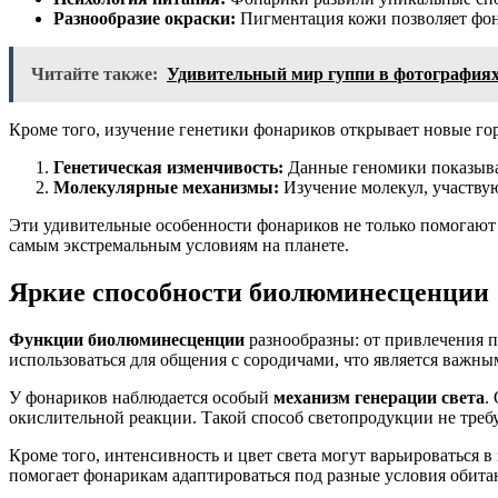
Разнообразие окраски:
Пигментация кожи позволяет фон
Читайте также:
Удивительный мир гуппи в фотография
Кроме того, изучение генетики фонариков открывает новые г
Генетическая изменчивость:
Данные геномики показываю
Молекулярные механизмы:
Изучение молекул, участвую
Эти удивительные особенности фонариков не только помогают 
самым экстремальным условиям на планете.
Яркие способности биолюминесценции
Функции биолюминесценции
разнообразны: от привлечения п
использоваться для общения с сородичами, что является важны
У фонариков наблюдается особый
механизм генерации света
.
окислительной реакции. Такой способ светопродукции не требу
Кроме того, интенсивность и цвет света могут варьироваться в
помогает фонарикам адаптироваться под разные условия обита