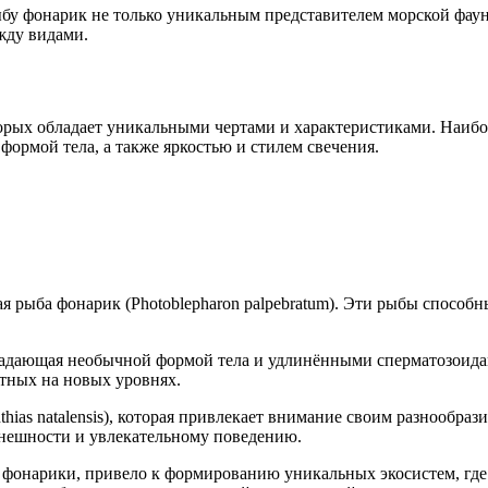
бу фонарик не только уникальным представителем морской фаун
жду видами.
рых обладает уникальными чертами и характеристиками. Наибол
формой тела, а также яркостью и стилем свечения.
я рыба фонарик (Photoblepharon palpebratum). Эти рыбы способ
обладающая необычной формой тела и удлинёнными сперматозоида
тных на новых уровнях.
ias natalensis), которая привлекает внимание своим разнообраз
внешности и увлекательному поведению.
фонарики, привело к формированию уникальных экосистем, где 