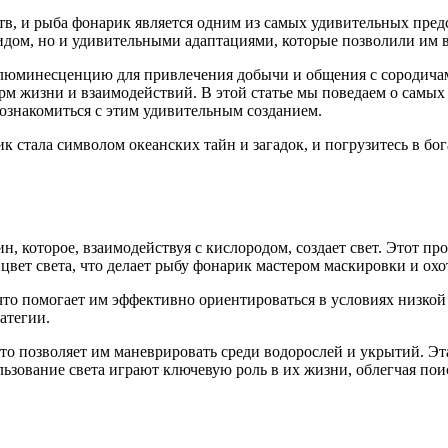
тв, и рыба фонарик является одним из самых удивительных пре
ом, но и удивительными адаптациями, которые позволили им в
олюминесценцию для привлечения добычи и общения с сородичам
рм жизни и взаимодействий. В этой статье мы поведаем о самых
знакомиться с этим удивительным созданием.
к стала символом океанских тайн и загадок, и погрузитесь в бо
, которое, взаимодействуя с кислородом, создает свет. Этот п
цвет света, что делает рыбу фонарик мастером маскировки и охо
 что помогает им эффективно ориентироваться в условиях низко
атегии.
позволяет им маневрировать среди водорослей и укрытий. Эта 
зование света играют ключевую роль в их жизни, облегчая пои