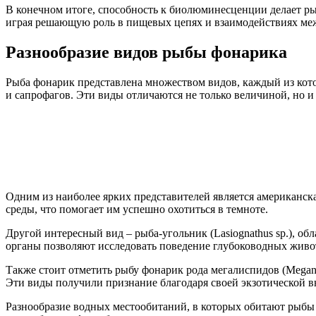
В конечном итоге, способность к биолюминесценции делает ры
играя решающую роль в пищевых цепях и взаимодействиях ме
Разнообразие видов рыбы фонарика
Рыба фонарик представлена множеством видов, каждый из кото
и сапрофагов. Эти виды отличаются не только величиной, но и 
Одним из наиболее ярких представителей является американска
среды, что помогает им успешно охотиться в темноте.
Другой интересный вид – рыба-угольник (Lasiognathus sp.), 
органы позволяют исследовать поведение глубоководных живо
Также стоит отметить рыбу фонарик рода мегалиспидов (Meganth
Эти виды получили признание благодаря своей экзотической 
Разнообразие водных местообитаний, в которых обитают рыбы 