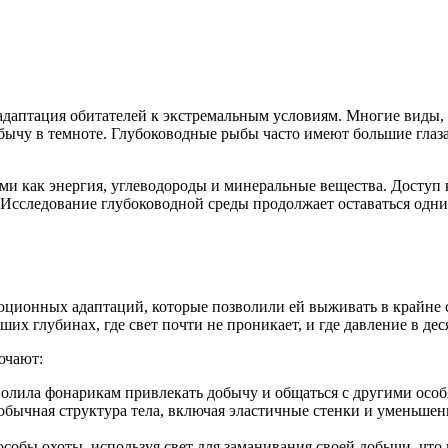
 адаптация обитателей к экстремальным условиям. Многие вид
бычу в темноте. Глубоководные рыбы часто имеют большие глаза
и как энергия, углеводороды и минеральные вещества. Доступ к 
 Исследование глубоководной среды продолжает оставаться одн
юционных адаптаций, которые позволили ей выживать в крайне
их глубинах, где свет почти не проникает, и где давление в дес
ючают:
олила фонарикам привлекать добычу и общаться с другими особя
бычная структура тела, включая эластичные стенки и уменьшенн
обы охоты, используя свет для заманивания своей добычи, что