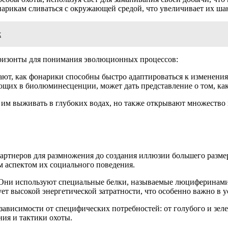
арикам сливаться с окружающей средой, что увеличивает их ша
х
оризонты для понимания эволюционных процессов:
т, как фонарики способны быстро адаптироваться к изменения
щих в биолюминесценции, может дать представление о том, как
им выживать в глубоких водах, но также открывают множество в
артнеров для размножения до создания иллюзии большего размера
м аспектом их социального поведения.
 Они используют специальные белки, называемые люциферинами,
ет высокой энергетической затратности, что особенно важно в 
 зависимости от специфических потребностей: от голубого и зел
ния и тактики охоты.