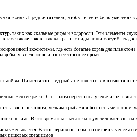
ычки мойвы. Предпочтительно, чтобы течение было умеренным, т
ктур
, таких как скальные рифы и водоросли. Эти элементы слу
системе также важно, так как разные виды пищи могут быть дос
нсированной экосистемы, где есть богатые корма для планктона 
на добычу в вечеровое и раннее утреннее время.
н мойвы. Питается этот вид рыбы не только в зависимости от т
зличные мелкие рачки. С началом нереста она увеличивает свои
ится за зоопланктоном, мелкими рыбами и бентосными организма
овки к зиме. В это время она значительно увеличивает запасы 
ойвы уменьшается. В этот период она обычно питается менее ак
чных пищевых организмов.