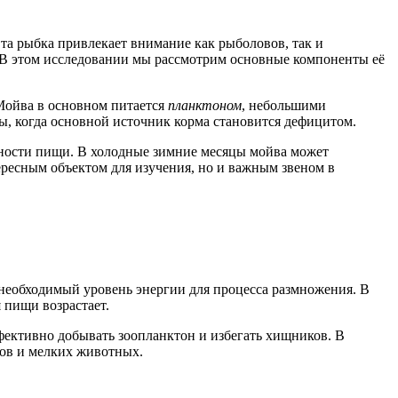
Эта рыбка привлекает внимание как рыболовов, так и
 В этом исследовании мы рассмотрим основные компоненты её
 Мойва в основном питается
планктоном
, небольшими
ы, когда основной источник корма становится дефицитом.
пности пищи. В холодные зимние месяцы мойва может
тересным объектом для изучения, но и важным звеном в
ь необходимый уровень энергии для процесса размножения. В
 пищи возрастает.
ффективно добывать зоопланктон и избегать хищников. В
мов и мелких животных.