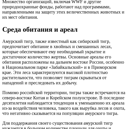
Множество организаций, включая WWF и другие
природоохранные фонды, работают над программами,
направленными на защиту этих величественных животных и
их мест обитания.
Среда обитания и ареал
Амурский тигр, также известный как сибирский тигр,
предпочитает обитание в хвойных и смешанных лесах,
которые обеспечивают ему необходимый укрытие и
достаточное количество жертвы. Основные ареалы его
обитания расположены на дальнем востоке России, особенно
в Национальном парке «Забайкальский» и в Приморском
крае. Эти леса характеризуются высокой плотностью
растительности, что позволяет тиграм скрываться от
нападений и преследовать их добычу.
Помимо российской территории, тигры также встречаются на
северо-востоке Китая и Корейском полуострове. В последние
десятилетия наблюдается тенденция к уменьшению их ареала
из-за воздействия человека, такого как вырубка лесов и охота,
что негативно сказывается на популяции амурского тигра.
Для поддержания своего существования амурский тигр
нуждается в большом количестве площади для охоты и