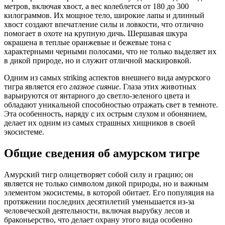
метров, включая хвост, а вес колеблется от 180 до 300
килограммов. Их мощное тело, широкие лапы и длинный
хвост создают впечатление силы и ловкости, что отлично
помогает в охоте на крупную дичь. Шершавая шкура
окрашена в теплые оранжевые и бежевые тона с
характерными черными полосами, что не только выделяет их
в дикой природе, но и служит отличной маскировкой.
Одним из самых striking аспектов внешнего вида амурского
тигра является его
глазное сияние
. Глаза этих животных
варьируются от янтарного до светло-зеленого цвета и
обладают уникальной способностью отражать свет в темноте.
Эта особенность, наряду с их острым слухом и обонянием,
делает их одним из самых страшных хищников в своей
экосистеме.
Общие сведения об амурском тигре
Амурский тигр олицетворяет собой силу и грацию; он
является не только символом дикой природы, но и важным
элементом экосистемы, в которой обитает. Его популяция на
протяжении последних десятилетий уменьшается из-за
человеческой деятельности, включая вырубку лесов и
браконьерство, что делает охрану этого вида особенно