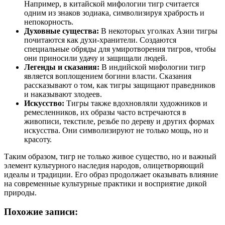
Например, в китайской мифологии тигр считается
одним из знаков зодиака, символизируя храбрость и
непокорность.
Духовные существа:
В некоторых уголках Азии тигры
почитаются как духи-хранители. Создаются
специальные обряды для умиротворения тигров, чтобы
они приносили удачу и защищали людей.
Легенды и сказания:
В индийской мифологии тигр
является воплощением богини власти. Сказания
рассказывают о том, как тигры защищают праведников
и наказывают злодеев.
Искусство:
Тигры также вдохновляли художников и
ремесленников, их образы часто встречаются в
живописи, текстиле, резьбе по дереву и других формах
искусства. Они символизируют не только мощь, но и
красоту.
Таким образом, тигр не только живое существо, но и важный
элемент культурного наследия народов, олицетворяющий
идеалы и традиции. Его образ продолжает оказывать влияние
на современные культурные практики и восприятие дикой
природы.
Похожие записи: