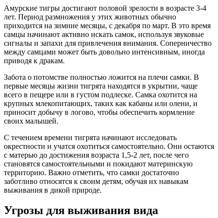
Амурские тигры достигают половой зрелости в возрасте 3-4
лет. Период размножения у этих животных обычно
приходится на зимние месяцы, с декабря по март. В это время
самцы начинают активно искать самок, используя звуковые
сигналы и запахи для привлечения внимания. Соперничество
между самцами может быть довольно интенсивным, иногда
приводя к дракам.
Забота о потомстве полностью ложится на плечи самки. В
первые месяцы жизни тигрята находятся в укрытии, чаще
всего в пещере или в густом подлеске. Самка охотится на
крупных млекопитающих, таких как кабаны или олени, и
приносит добычу в логово, чтобы обеспечить кормление
своих малышей.
С течением времени тигрята начинают исследовать
окрестности и учатся охотиться самостоятельно. Они остаются
с матерью до достижения возраста 1,5-2 лет, после чего
становятся самостоятельными и покидают материнскую
территорию. Важно отметить, что самки достаточно
заботливо относятся к своим детям, обучая их навыкам
выживания в дикой природе.
Угрозы для выживания вида