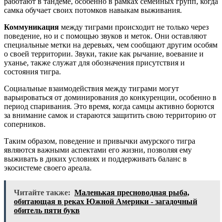
работают в тандеме, особенно в рамках семейных групп, когда
самка обучает своих потомков навыкам выживания.
Коммуникация
между тиграми происходит не только через
поведение, но и с помощью звуков и меток. Они оставляют
специальные метки на деревьях, чем сообщают другим особям
о своей территории. Звуки, такие как рычание, воевание и
уханье, также служат для обозначения присутствия и
состояния тигра.
Социальные взаимодействия между тиграми могут
варьироваться от доминирования до конкуренции, особенно в
период спаривания. Это время, когда самцы активно борются
за внимание самок и стараются защитить свою территорию от
соперников.
Таким образом, поведение и привычки амурского тигра
являются важными аспектами его жизни, позволяя ему
выживать в диких условиях и поддерживать баланс в
экосистеме своего ареала.
Читайте также:
Маленькая пресноводная рыба,
обитающая в реках Южной Америки - загадочный
обитель пяти букв