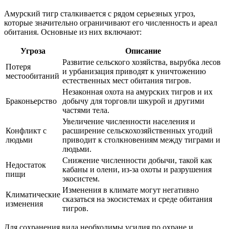
Амурский тигр сталкивается с рядом серьезных угроз,
которые значительно ограничивают его численность и ареал
обитания. Основные из них включают:
Угроза
Описание
Развитие сельского хозяйства, вырубка лесов
Потеря
и урбанизация приводят к уничтожению
местообитаний
естественных мест обитания тигров.
Незаконная охота на амурских тигров и их
Браконьерство
добычу для торговли шкурой и другими
частями тела.
Увеличение численности населения и
Конфликт с
расширение сельскохозяйственных угодий
людьми
приводит к столкновениям между тиграми и
людьми.
Снижение численности добычи, такой как
Недостаток
кабаны и олени, из-за охоты и разрушения
пищи
экосистем.
Изменения в климате могут негативно
Климатические
сказаться на экосистемах и среде обитания
изменения
тигров.
Для сохранения вида необходимы усилия по охране и