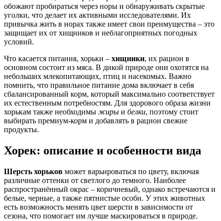
обожают пробираться через норы и обнаруживать скрытые
уголки, что делает их активными исследователями. Их
привычка жить в норах также имеет свои преимущества – это
защищает их от хищников и неблагоприятных погодных
условий.
Что касается питания, хорьки –
хищники
, их рацион в
основном состоит из мяса. В дикой природе они охотятся на
небольших млекопитающих, птиц и насекомых. Важно
помнить, что правильное питание дома включает в себя
сбалансированный корм, который максимально соответствует
их естественным потребностям. Для здорового образа жизни
хорькам также необходимы
жиры
и
белки
, поэтому стоит
выбирать премиум-корм и добавлять в рацион свежие
продукты.
Хорек: описание и особенности вида
Шерсть хорьков
может варьироваться по цвету, включая
различные оттенки от светлого до темного. Наиболее
распространённый окрас – коричневый, однако встречаются и
белые, черные, а также пятнистые особи. У этих животных
есть возможность менять цвет шерсти в зависимости от
сезона, что помогает им лучше маскироваться в природе.