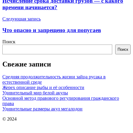
Исчисление срока доставки грузов — с какого
записям
времени начинается?
Следующая запись
Что опасно и запрещено для попугаев
Поиск
Поиск
Свежие записи
Средняя продолжительность жизни зайца русака в
естественной среде
Жерех описание рыбы и её особенности
Удивительный мир белой акулы
Основной метод правового регулирования гражданского
права
Удивительные размеры акул мегалодон
© 2024