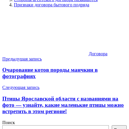
Признаки договора бытового подряда
Договора
Навигация
Предыдущая запись
по
Очарование котов породы манчкин в
записям
фотографиях
Следующая запись
Птицы Ярославской области с названиями на
фото — узнайте, какие маленькие птицы можно
встретить в этом регионе!
Поиск