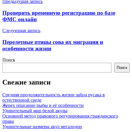
Навигация
Предыдущая запись
по
Проверить временную регистрацию по базе
записям
ФМС онлайн
Следующая запись
Перелетные птицы сова их миграция и
особенности жизни
Поиск
Поиск
Свежие записи
Средняя продолжительность жизни зайца русака в
естественной среде
Жерех описание рыбы и её особенности
Удивительный мир белой акулы
Основной метод правового регулирования гражданского
права
Удивительные размеры акул мегалодон