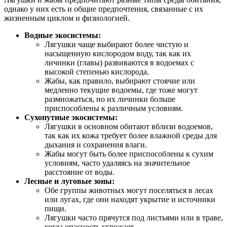
однако у них есть и общие предпочтения, связанные с их
жизненным циклом и физиологией.
Водные экосистемы:
Лягушки чаще выбирают более чистую и
насыщенную кислородом воду, так как их
личинки (главы) развиваются в водоемах с
высокой степенью кислорода.
Жабы, как правило, выбирают стоячие или
медленно текущие водоемы, где тоже могут
размножаться, но их личинки больше
приспособлены к различным условиям.
Сухопутные экосистемы:
Лягушки в основном обитают вблизи водоемов,
так как их кожа требует более влажной среды для
дыхания и сохранения влаги.
Жабы могут быть более приспособлены к сухим
условиям, часто удаляясь на значительное
расстояние от воды.
Лесные и луговые зоны:
Обе группы животных могут поселяться в лесах
или лугах, где они находят укрытие и источники
пищи.
Лягушки часто прячутся под листьями или в траве,
когда опасность угрожает.