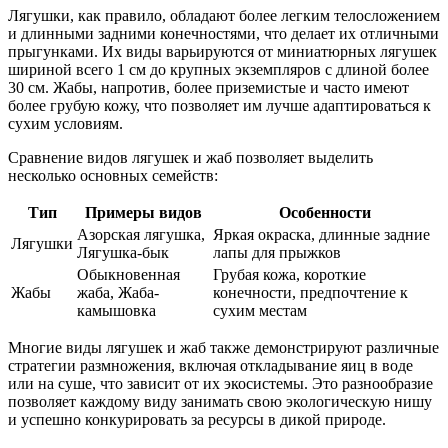
Лягушки, как правило, обладают более легким телосложением
и длинными задними конечностями, что делает их отличными
прыгунками. Их виды варьируются от миниатюрных лягушек
шириной всего 1 см до крупных экземпляров с длиной более
30 см. Жабы, напротив, более приземистые и часто имеют
более грубую кожу, что позволяет им лучше адаптироваться к
сухим условиям.
Сравнение видов лягушек и жаб позволяет выделить
несколько основных семейств:
Тип
Примеры видов
Особенности
Азорская лягушка,
Яркая окраска, длинные задние
Лягушки
Лягушка-бык
лапы для прыжков
Обыкновенная
Грубая кожа, короткие
Жабы
жаба, Жаба-
конечности, предпочтение к
камышовка
сухим местам
Многие виды лягушек и жаб также демонстрируют различные
стратегии размножения, включая откладывание яиц в воде
или на суше, что зависит от их экосистемы. Это разнообразие
позволяет каждому виду занимать свою экологическую нишу
и успешно конкурировать за ресурсы в дикой природе.