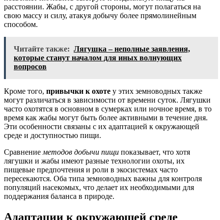
расстоянии. Жабы, с другой стороны, могут полагаться на
свою массу и силу, атакуя добычу более прямолинейным
способом.
Читайте также:
Лягушка – неполные заявления,
которые станут началом для иных волнующих
вопросов
Кроме того,
привычки к охоте
у этих земноводных также
могут различаться в зависимости от времени суток. Лягушки
часто охотятся в основном в сумерках или ночное время, в то
время как жабы могут быть более активными в течение дня.
Эти особенности связаны с их адаптацией к окружающей
среде и доступностью пищи.
Сравнение
методов добычи пищи
показывает, что хотя
лягушки и жабы имеют разные технологии охоты, их
пищевые предпочтения и роли в экосистемах часто
пересекаются. Оба типа земноводных важны для контроля
популяций насекомых, что делает их необходимыми для
поддержания баланса в природе.
Адаптации к окружающей среде