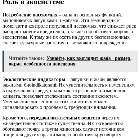
Роль в экосистеме
Потребление насекомых
– одна из основных функций,
выполняемых лягушками и жабами. Эти земноводные
помогают в контроле популяций насекомых, что снижает риск
распространения вредителей, а также способствует здоровью
экосистемы. К тому же их охота на других беспозвоночных
спасает культурные растения от возможного повреждения.
Читайте также:
Узнайте, как выглядит жаба - размер,
окрас, особенности поведения
Экологические индикаторы
– лягушки и жабы являются
важными биоindikatorami. Их чувствительность к изменениям
в окружающей среде, таким как загрязнение и изменения
климата, позволяет отслеживать состояние экосистем.
Уменьшение численности этих животных может
сигнализировать о проблемах, требующих внимания.
Кроме того,
передача питательных веществ
через их
жизнедеятельность также существенна. Их экскременты
обогащают почву, а трупы животных служат источником
пищи для других организмов, способствуя круговороту