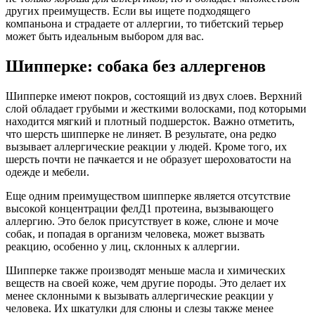
других преимуществ. Если вы ищете подходящего
компаньона и страдаете от аллергии, то тибетский терьер
может быть идеальным выбором для вас.
Шипперке: собака без аллергенов
Шипперке имеют покров, состоящий из двух слоев. Верхний
слой обладает грубыми и жесткими волосками, под которыми
находится мягкий и плотный подшерсток. Важно отметить,
что шерсть шипперке не линяет. В результате, она редко
вызывает аллергические реакции у людей. Кроме того, их
шерсть почти не пачкается и не образует шероховатости на
одежде и мебели.
Еще одним преимуществом шипперке является отсутствие
высокой концентрации фелД1 протеина, вызывающего
аллергию. Это белок присутствует в коже, слюне и моче
собак, и попадая в организм человека, может вызвать
реакцию, особенно у лиц, склонных к аллергии.
Шипперке также производят меньше масла и химических
веществ на своей коже, чем другие породы. Это делает их
менее склонными к вызывать аллергические реакции у
человека. Их шкатулки для слюны и слезы также менее