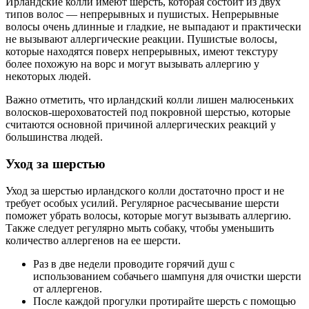
Ирландские колли имеют шерсть, которая состоит из двух
типов волос — непрерывных и пушистых. Непрерывные
волосы очень длинные и гладкие, не выпадают и практически
не вызывают аллергические реакции. Пушистые волосы,
которые находятся поверх непрерывных, имеют текстуру
более похожую на ворс и могут вызывать аллергию у
некоторых людей.
Важно отметить, что ирландский колли лишен малюсеньких
волосков-шероховатостей под покровной шерстью, которые
считаются основной причиной аллергических реакций у
большинства людей.
Уход за шерстью
Уход за шерстью ирландского колли достаточно прост и не
требует особых усилий. Регулярное расчесывание шерсти
поможет убрать волосы, которые могут вызывать аллергию.
Также следует регулярно мыть собаку, чтобы уменьшить
количество аллергенов на ее шерсти.
Раз в две недели проводите горячий душ с
использованием собачьего шампуня для очистки шерсти
от аллергенов.
После каждой прогулки протирайте шерсть с помощью