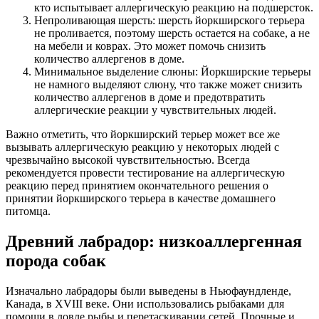
кто испытывает аллергическую реакцию на подшерсток.
Непроливающая шерсть: шерсть йоркширского терьера
не проливается, поэтому шерсть остается на собаке, а не
на мебели и коврах. Это может помочь снизить
количество аллергенов в доме.
Минимальное выделение слюны: Йоркширские терьеры
не намного выделяют слюну, что также может снизить
количество аллергенов в доме и предотвратить
аллергические реакции у чувствительных людей.
Важно отметить, что йоркширский терьер может все же
вызывать аллергическую реакцию у некоторых людей с
чрезвычайно высокой чувствительностью. Всегда
рекомендуется провести тестирование на аллергическую
реакцию перед принятием окончательного решения о
принятии йоркширского терьера в качестве домашнего
питомца.
Древний лабрадор: низкоаллергенная
порода собак
Изначально лабрадоры были выведены в Ньюфаундленде,
Канада, в XVIII веке. Они использовались рыбаками для
помощи в ловле рыбы и перетаскивании сетей. Прочные и