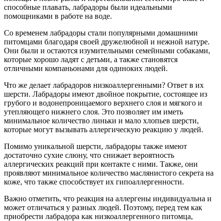
способные плавать, лабрадоры были идеальными
помощниками в работе на воде.
Со временем лабрадоры стали популярными домашними
питомцами благодаря своей дружелюбной и нежной натуре.
Они были и остаются изумительными семейными собаками,
которые хорошо ладят с детьми, а также становятся
отличными компаньонами для одиноких людей.
Что же делает лабрадоров низкоаллергенными? Ответ в их
шерсти. Лабрадоры имеют двойное покрытие, состоящее из
грубого и водонепроницаемого верхнего слоя и мягкого и
утепляющего нижнего слоя. Это позволяет им иметь
минимальное количество линьки и мало хлопьев шерсти,
которые могут вызывать аллергическую реакцию у людей.
Помимо уникальной шерсти, лабрадоры также имеют
достаточно сухие слюну, что снижает вероятность
аллергических реакций при контакте с ними. Также, они
проявляют минимальное количество маслянистого секрета на
коже, что также способствует их гипоаллергенности.
Важно отметить, что реакция на аллергены индивидуальна и
может отличаться у разных людей. Поэтому, перед тем как
приобрести лабрадора как низкоаллергенного питомца,