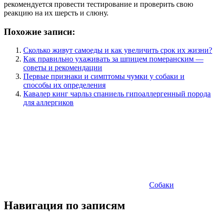
рекомендуется провести тестирование и проверить свою
реакцию на их шерсть и слюну.
Похожие записи:
Сколько живут самоеды и как увеличить срок их жизни?
Как правильно ухаживать за шпицем померанским —
советы и рекомендации
Первые признаки и симптомы чумки у собаки и
способы их определения
Кавалер кинг чарльз спаниель гипоаллергенный порода
для аллергиков
Собаки
Навигация по записям