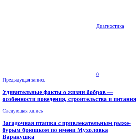
Диагностика
0
Навигация
Предыдущая запись
по
Удивительные факты о жизни бобров —
записям
особенности поведения, строительства и питания
Следующая запись
Загадочная пташка с привлекательным рыже-
бурым брюшком по имени Мухоловка
Варакушка