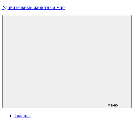
Перейти
Удивительный животный мир
к
содержимому
Меню
Главная