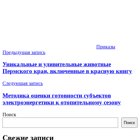
Приказы
Навигация
Предыдущая запись
по
Уникальные и удивительные животные
записям
Пермского края, включенные в красную книгу
Следующая запись
Методика оценки готовности субъектов
электроэнергетики к отопительному сезону
Поиск
Поиск
Свежие записи