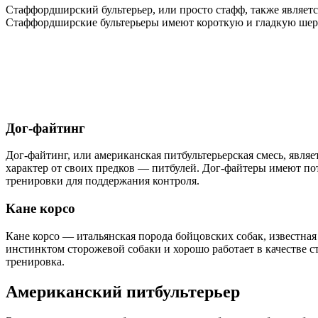
Стаффордширский бультерьер, или просто стафф, также являе
Стаффордширские бультерьеры имеют короткую и гладкую шерст
Дог-файтинг
Дог-файтинг, или американская питбультерьерская смесь, явля
характер от своих предков — питбулей. Дог-файтеры имеют п
тренировки для поддержания контроля.
Кане корсо
Кане корсо — итальянская порода бойцовских собак, известная
инстинктом сторожевой собаки и хорошо работает в качестве 
тренировка.
Американский питбультерьер