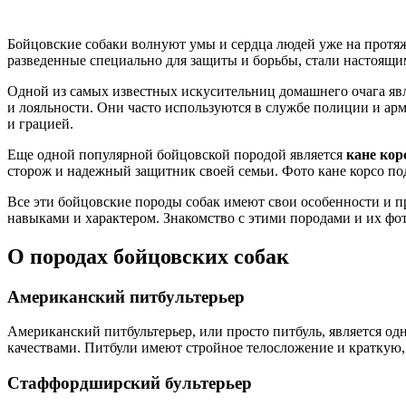
Бойцовские собаки волнуют умы и сердца людей уже на протяж
разведенные специально для защиты и борьбы, стали настоящи
Одной из самых известных искусительниц домашнего очага яв
и лояльности. Они часто используются в службе полиции и а
и грацией.
Еще одной популярной бойцовской породой является
кане кор
сторож и надежный защитник своей семьи. Фото кане корсо п
Все эти бойцовские породы собак имеют свои особенности и п
навыками и характером. Знакомство с этими породами и их фот
О породах бойцовских собак
Американский питбультерьер
Американский питбультерьер, или просто питбуль, является 
качествами. Питбули имеют стройное телосложение и краткую,
Стаффордширский бультерьер