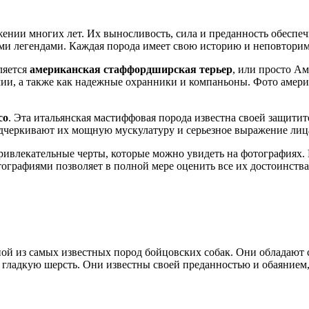
ении многих лет. Их выносливость, сила и преданность обеспеч
ми легендами. Каждая порода имеет свою историю и неповторим
ляется
американская стаффордширская терьер
, или просто А
рмии, а также как надежные охранники и компаньоны. Фото аме
со
. Эта итальянская мастиффовая порода известна своей защит
одчеркивают их мощную мускулатуру и серьезное выражение лиц
ривлекательные черты, которые можно увидеть на фотографиях.
ографиями позволяет в полной мере оценить все их достоинства 
одной из самых известных пород бойцовских собак. Они обладаю
 гладкую шерсть. Они известны своей преданностью и обаянием,