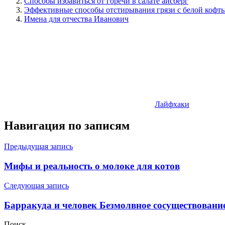
Способы избавиться от горечи в салате айсберг
Эффективные способы отстирывания грязи с белой кофт
Имена для отчества Иванович
Лайфхаки
Навигация по записям
Предыдущая запись
Мифы и реальность о молоке для котов
Следующая запись
Барракуда и человек Безмолвное сосуществование
Поиск