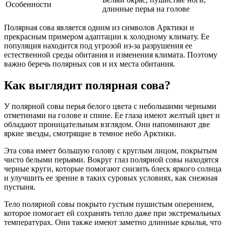
Особенности
длинные перья на голове
Полярная сова является одним из символов Арктики и
прекрасным примером адаптации к холодному климату. Ее
популяция находится под угрозой из-за разрушения ее
естественной среды обитания и изменения климата. Поэтому
важно беречь полярных сов и их места обитания.
Как выглядит полярная сова?
У полярной совы перья белого цвета с небольшими черными
отметинами на голове и спине. Ее глаза имеют желтый цвет и
обладают проницательным взглядом. Они напоминают две
яркие звезды, смотрящие в темное небо Арктики.
Эта сова имеет большую голову с круглым лицом, покрытым
чисто белыми перьями. Вокруг глаз полярной совы находятся
черные круги, которые помогают снизить блеск яркого солнца
и улучшить ее зрение в таких суровых условиях, как снежная
пустыня.
Тело полярной совы покрыто густым пушистым оперением,
которое помогает ей сохранять тепло даже при экстремальных
температурах. Они также имеют заметно длинные крылья, что