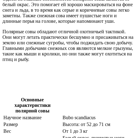
белый окрас. Это помогает ей хорошо маскироваться на фоне
снега и льда, в то время как серые и коричневые совы легко
заметны. Также снежная сова имеет пушистые ноги и
длинные перья на голове, которые напоминают уши.
Полярные совы обладают отличной охотничьей тактикой.
Они могут летать практически бесшумно и присаживаться на
землю или снежные сугробы, чтобы поджидать свою добычу.
Главными добычами снежных сов являются мелкие грызуны,
такие как мыши и кролики, но они также могут охотиться на
птиц и рыбу.
Основные
характеристики
полярной совы
Научное название
Bubo scandiacus
Размер
Высота: от 52 до 71 см
Вес
От 1 до 3 кг
Белый окрас, пушистые ноги,