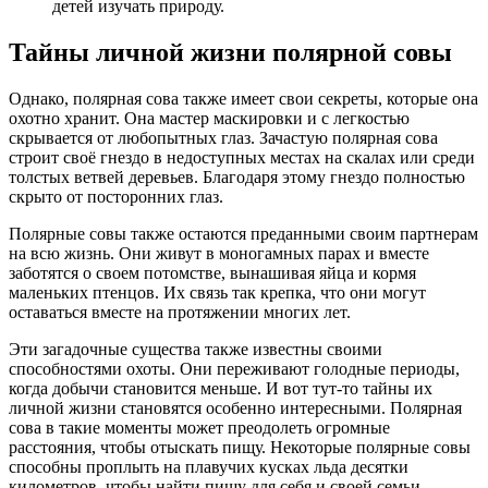
детей изучать природу.
Тайны личной жизни полярной совы
Однако, полярная сова также имеет свои секреты, которые она
охотно хранит. Она мастер маскировки и с легкостью
скрывается от любопытных глаз. Зачастую полярная сова
строит своё гнездо в недоступных местах на скалах или среди
толстых ветвей деревьев. Благодаря этому гнездо полностью
скрыто от посторонних глаз.
Полярные совы также остаются преданными своим партнерам
на всю жизнь. Они живут в моногамных парах и вместе
заботятся о своем потомстве, вынашивая яйца и кормя
маленьких птенцов. Их связь так крепка, что они могут
оставаться вместе на протяжении многих лет.
Эти загадочные существа также известны своими
способностями охоты. Они переживают голодные периоды,
когда добычи становится меньше. И вот тут-то тайны их
личной жизни становятся особенно интересными. Полярная
сова в такие моменты может преодолеть огромные
расстояния, чтобы отыскать пищу. Некоторые полярные совы
способны проплыть на плавучих кусках льда десятки
километров, чтобы найти пищу для себя и своей семьи.