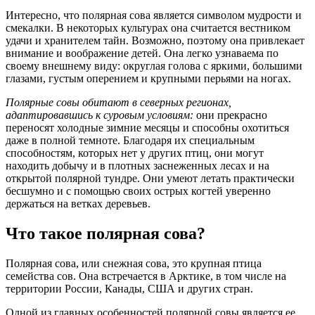
Интересно, что полярная сова является символом мудрости и
смекалки. В некоторых культурах она считается вестником
удачи и хранителем тайн. Возможно, поэтому она привлекает
внимание и воображение детей. Она легко узнаваема по
своему внешнему виду: округлая голова с яркими, большими
глазами, густым оперением и крупными перьями на ногах.
Полярные совы обитают в северных регионах,
адаптировавшись к суровым условиям:
они прекрасно
переносят холодные зимние месяцы и способны охотиться
даже в полной темноте. Благодаря их специальным
способностям, которых нет у других птиц, они могут
находить добычу и в плотных заснеженных лесах и на
открытой полярной тундре. Они умеют летать практически
бесшумно и с помощью своих острых когтей уверенно
держаться на ветках деревьев.
Что такое полярная сова?
Полярная сова, или снежная сова, это крупная птица
семейства сов. Она встречается в Арктике, в том числе на
территории России, Канады, США и других стран.
Одной из главных особенностей полярной совы является ее