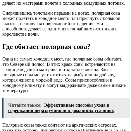
делает их мастерами полета в холодных воздушных потоках.
Снарядившись толстыми перьями на ногах, полярная сова
может полететь в холодное место или прыгнуть с большой
высоты, не получая повреждений от падения. Эта
способность делает ее одним из величайших охотников в
королевстве ночи.
Где обитает полярная сова?
Одна из самых холодных мест, где полярные совы обитают,
это Северный полюс. В этих краях совы встречаются на
границе ледяного материка и открытого океана. Здесь
полярные совы могут охотиться на рыбу или на добычу,
которая живет в морской воде. Совы приспособлены к
холодному климату и могут выдерживать даже самые низкие
температуры.
Читайте также:
Эффективные способы ухода и
содержания неразлучников в домашних условиях
Полярные совы также обитают на арктических островах,
таких как остров Спицберген, острова Шетландские и др. На