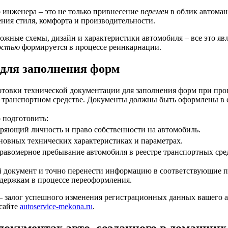
 инженера – это не только привнесение
перемен
в облик автомаш
ения стиля, комфорта и производительности.
ожные схемы, дизайн и характеристики автомобиля – все это яв
остью
формируется в процессе реинкарнации.
 для заполнения форм
отовки технической документации для заполнения форм при пр
ранспортном средстве. Документы должны быть оформлены в со
 подготовить:
ряющий личность и право собственности на автомобиль.
овных технических характеристиках и параметрах.
авомерное пребывание автомобиля в реестре транспортных сре
й документ и точно перенести информацию в соответствующие п
адержкам в процессе переоформления.
— залог успешного изменения регистрационных данных вашего 
 сайте
autoservice-mekona.ru
.
окументах авто, созданного в домашних