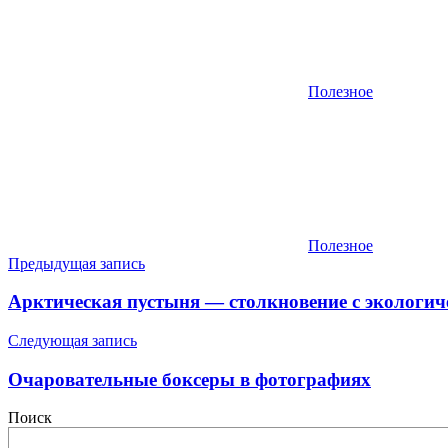
Полезное
Полезное
Навигация
Предыдущая запись
по
Арктическая пустыня — столкновение с экологи
записям
Следующая запись
Очаровательные боксеры в фотографиях
Поиск