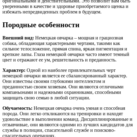
оригинальными и действительными. Это позволит вам быть
уверенными в качестве и здоровье приобретаемого щенка и
избежать непредвиденных проблем в будущем.
Породные особенности
Внешний вид:
Немецкая овчарка – мощная и грациозная
собака, обладающая характерными чертами, такими как
сильное телосложение, прямая спина, яркая пигментация и
крепкие лапы. Глаза немецкой овчарки часто имеют темный
цвет и отражают ее ум, решительность и преданность.
Характер:
Одной из наиболее привлекательных черт
немецкой овчарки является ее сбалансированный характер.
Они известны своими глубокими интеллектом и
преданностью своим хозяевам. Они являются отличными
компаньонами и надежными охранниками, способными
защищать свою семью в любой ситуации.
Обучаемость:
Немецкая овчарка очень умная и способная
порода. Они легко откликаются на тренировки и находят
удовольствие в выполнении команд. Дисциплинированные и
отзывчивые, они являются одними из лучших кандидатов для
службы в полиции, спасательной службе и поисково-
спасательных операциях.