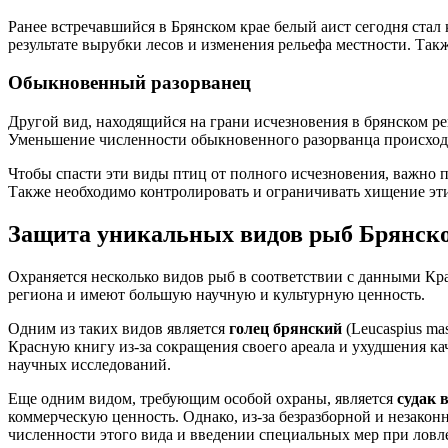
Ранее встречавшийся в Брянском крае белый аист сегодня ста
результате вырубки лесов и изменения рельефа местности. Так
Обыкновенный разорванец
Другой вид, находящийся на грани исчезновения в брянском ре
Уменьшение численности обыкновенного разорванца происходит
Чтобы спасти эти виды птиц от полного исчезновения, важно 
Также необходимо контролировать и ограничивать хищение эт
Защита уникальных видов рыб Брянско
Охраняется несколько видов рыб в соответствии с данными Кра
региона и имеют большую научную и культурную ценность.
Одним из таких видов является
голец брянский
(Leucaspius ma
Красную книгу из-за сокращения своего ареала и ухудшения к
научных исследований.
Еще одним видом, требующим особой охраны, является
судак 
коммерческую ценность. Однако, из-за безразборной и незакон
численности этого вида и введении специальных мер при ловл