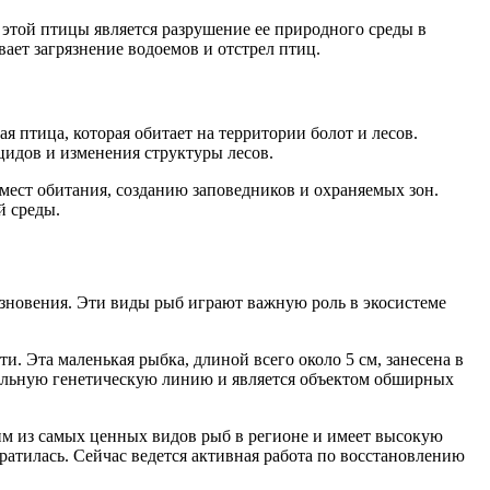
этой птицы является разрушение ее природного среды в
ает загрязнение водоемов и отстрел птиц.
 птица, которая обитает на территории болот и лесов.
цидов и изменения структуры лесов.
мест обитания, созданию заповедников и охраняемых зон.
й среды.
езновения. Эти виды рыб играют важную роль в экосистеме
и. Эта маленькая рыбка, длиной всего около 5 см, занесена в
икальную генетическую линию и является объектом обширных
ним из самых ценных видов рыб в регионе и имеет высокую
ратилась. Сейчас ведется активная работа по восстановлению