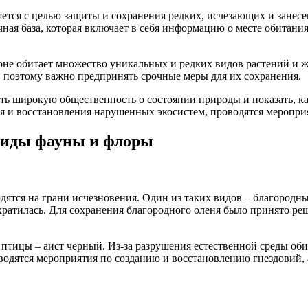
ется с целью защиты и сохранения редких, исчезающих и занес
чная база, которая включает в себя информацию о месте обитани
ионе обитает множество уникальных и редких видов растений и 
, поэтому важно предпринять срочные меры для их сохранения.
ть широкую общественность о состоянии природы и показать, к
 и восстановления нарушенных экосистем, проводятся меропри
виды фауны и флоры
дятся на грани исчезновения. Один из таких видов – благородн
кратилась. Для сохранения благородного оленя было принято ре
птицы – аист черный. Из-за разрушения естественной среды оби
оводятся мероприятия по созданию и восстановлению гнездовий,