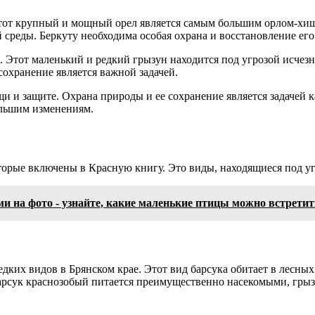
Этот крупный и мощный орел является самым большим орлом-хищ
й среды. Беркуту необходима особая охрана и восстановление ег
. Этот маленький и редкий грызун находится под угрозой исчезн
 сохранение является важной задачей.
и защите. Охрана природы и ее сохранение является задачей ка
ольшим изменениям.
торые включены в Красную книгу. Это виды, находящиеся под уг
 на фото - узнайте, какие маленькие птицы можно встретить
редких видов в Брянском крае. Этот вид барсука обитает в лесны
Барсук краснозобый питается преимущественно насекомыми, гры