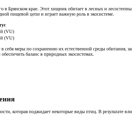
о в Брянском крае. Этот хищник обитает в лесных и лесостепных
дной пищевой цепи и играет важную роль в экосистеме.
тус
й (VU)
й (VU)
в себя меры по сохранению их естественной среды обитания, з
 обеспечить баланс в природных экосистемах.
вения
ности, которая поджидает некоторые виды птиц. В результате вл