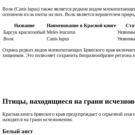
Волк (Canis lupus) также является редким видом млекопитающег
основном из-за охоты на них. Волк является вершителем приро
Название
Наименование в Красной книге
Ста
Барсук краснозобый
Meles leucurus
Уязвимы
Волк
Canis lupus
Уязвимы
Охрана редких видов млекопитающих Брянского края включает 
хищников. Это позволяет сохранить биоразнообразие региона и
Птицы, находящиеся на грани исчезно
Красная книга брянского края предупреждает о серьезной опас
находятся на грани исчезновения.
Белый аист