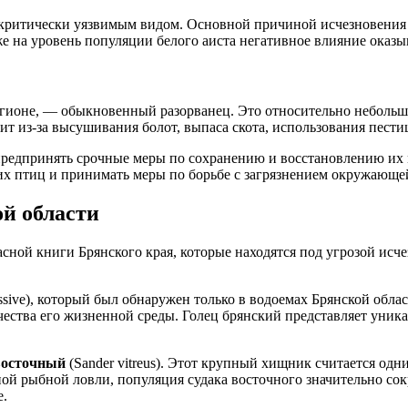
л критически уязвимым видом. Основной причиной исчезновения 
же на уровень популяции белого аиста негативное влияние оказыв
гионе, — обыкновенный разорванец. Это относительно небольшая
 из-за высушивания болот, выпаса скота, использования пести
предпринять срочные меры по сохранению и восстановлению их 
их птиц и принимать меры по борьбе с загрязнением окружающе
й области
сной книги Брянского края, которые находятся под угрозой исч
ssive), который был обнаружен только в водоемах Брянской област
ачества его жизненной среды. Голец брянский представляет ун
восточный
(Sander vitreus). Этот крупный хищник считается од
ной рыбной ловли, популяция судака восточного значительно сок
е.