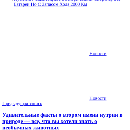
Батареи Но С Запасом Хода 2000 Км
Новости
Новости
Навигация
Предыдущая запись
по
Удивительные факты о втором имени нутрии в
записям
природе — все, что вы хотели знать о
необычных животных