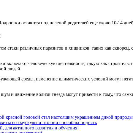
одростки остаются под пеленой родителей еще около 10-14 дней
и
ом атаки различных паразитов и хищников, таких как скворец, 
и включают человеческую деятельность, такую как строительств
вий людей.
ружающей среды, изменение климатических условий могут негат
ум и движение вблизи гнезда могут привести к тому, что самки
ной красной головой стал настоящим украшением дикой природы
звиты его мускулы и что они способны поднять
й, для активного развития и обучения!