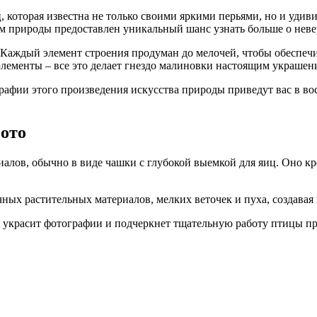
 которая известна не только своими яркими перьями, но и удиви
ям природы предоставлен уникальный шанс узнать больше о неве
 Каждый элемент строения продуман до мелочей, чтобы обеспечи
элементы – все это делает гнездо малиновки настоящим украше
афии этого произведения искусства природы приведут вас в во
фото
иалов, обычно в виде чашки с глубокой выемкой для яиц. Оно кре
ных растительных материалов, мелких веточек и пуха, создава
 украсит фотографии и подчеркнет тщательную работу птицы пр