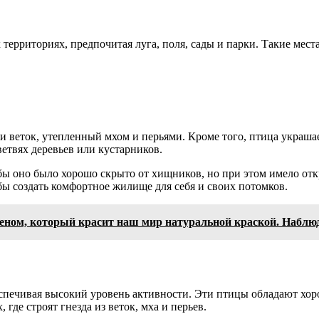
территориях, предпочитая луга, поля, сады и парки. Такие мес
 и веток, утепленный мхом и перьями. Кроме того, птица украша
ветвях деревьев или кустарников.
обы оно было хорошо скрыто от хищников, но при этом имело о
бы создать комфортное жилище для себя и своих потомков.
еном, который красит наш мир натуральной краской. Наблюде
беспечивая высокий уровень активности. Эти птицы обладают хо
где строят гнезда из веток, мха и перьев.