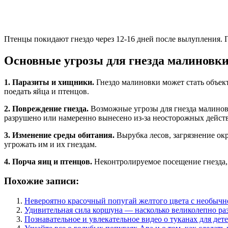
Птенцы покидают гнездо через 12-16 дней после вылупления. П
Основные угрозы для гнезда малиновк
1. Паразиты и хищники.
Гнездо малиновки может стать объект
поедать яйца и птенцов.
2. Повреждение гнезда.
Возможные угрозы для гнезда малиновк
разрушено или намеренно вынесено из-за неосторожных дейст
3. Изменение среды обитания.
Вырубка лесов, загрязнение ок
угрожать им и их гнездам.
4. Порча яиц и птенцов.
Неконтролируемое посещение гнезда, ш
Похожие записи:
Невероятно красочный попугай желтого цвета с необыч
Удивительная сила коршуна — насколько великолепно ра
Познавательное и увлекательное видео о туканах для дете