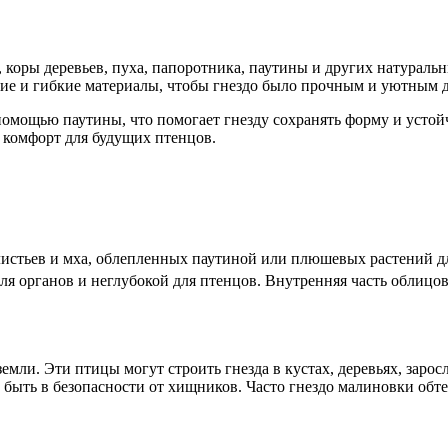
, коры деревьев, пуха, папоротника, паутины и других натурал
ие и гибкие материалы, чтобы гнездо было прочным и уютным д
мощью паутины, что помогает гнезду сохранять форму и устойчи
 комфорт для будущих птенцов.
 листьев и мха, облепленных паутиной или плюшевых растений д
для органов и неглубокой для птенцов. Внутренняя часть облицо
емли. Эти птицы могут строить гнезда в кустах, деревьях, заро
 и быть в безопасности от хищников. Часто гнездо малиновки об