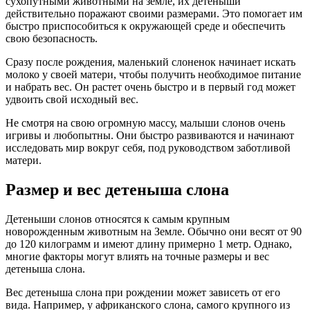
сухопутными животными на земле, их детеныши
действительно поражают своими размерами. Это помогает им
быстро приспособиться к окружающей среде и обеспечить
свою безопасность.
Сразу после рождения, маленький слоненок начинает искать
молоко у своей матери, чтобы получить необходимое питание
и набрать вес. Он растет очень быстро и в первый год может
удвоить свой исходный вес.
Не смотря на свою огромную массу, малыши слонов очень
игривы и любопытны. Они быстро развиваются и начинают
исследовать мир вокруг себя, под руководством заботливой
матери.
Размер и вес детеныша слона
Детеныши слонов относятся к самым крупным
новорожденным животным на Земле. Обычно они весят от 90
до 120 килограмм и имеют длину примерно 1 метр. Однако,
многие факторы могут влиять на точные размеры и вес
детеныша слона.
Вес детеныша слона при рождении может зависеть от его
вида. Например, у африканского слона, самого крупного из