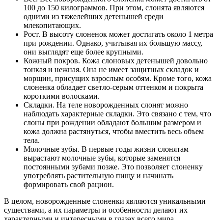
100 до 150 килограммов. При этом, слонята являются
одними из тяжелейших детенышей среди
млекопитающих.
Рост. В высоту слоненок может достигать около 1 метра
при рождении. Однако, учитывая их большую массу,
они выглядят еще более крупными.
Кожный покров. Кожа слоновых детенышей довольно
тонкая и нежная. Она не имеет защитных складок и
морщин, присущих взрослым особям. Кроме того, кожа
слоненка обладает светло-серым оттенком и покрыта
короткими волосками.
Складки. На теле новорожденных слонят можно
наблюдать характерные складки. Это связано с тем, что
слоны при рождении обладают большим размером и
кожа должна растянуться, чтобы вместить весь объем
тела.
Молочные зубы. В первые годы жизни слонятам
вырастают молочные зубы, которые заменятся
постоянными зубами позже. Это позволяет слоненку
употреблять растительную пищу и начинать
формировать свой рацион.
В целом, новорожденные слоненки являются уникальными
существами, а их параметры и особенности делают их
характерными и интересными в глазах всего мира.