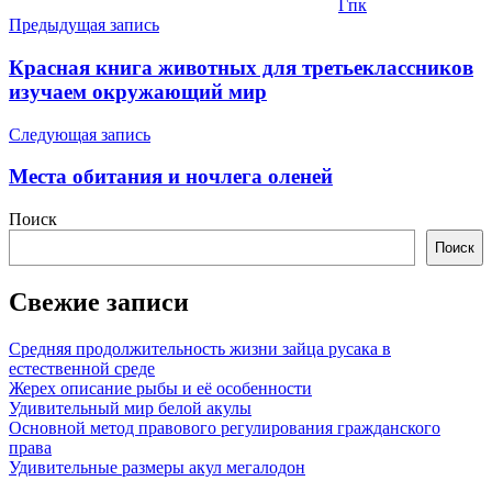
Гпк
Навигация
Предыдущая запись
по
Красная книга животных для третьеклассников
записям
изучаем окружающий мир
Следующая запись
Места обитания и ночлега оленей
Поиск
Поиск
Свежие записи
Средняя продолжительность жизни зайца русака в
естественной среде
Жерех описание рыбы и её особенности
Удивительный мир белой акулы
Основной метод правового регулирования гражданского
права
Удивительные размеры акул мегалодон