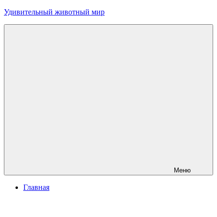
Перейти
Удивительный животный мир
к
содержимому
Меню
Главная