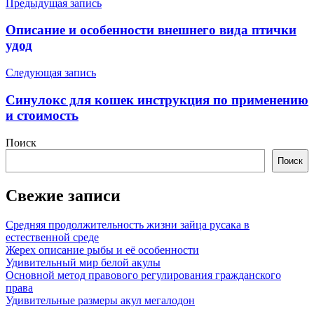
Навигация
Предыдущая запись
по
Описание и особенности внешнего вида птички
записям
удод
Следующая запись
Синулокс для кошек инструкция по применению
и стоимость
Поиск
Поиск
Свежие записи
Средняя продолжительность жизни зайца русака в
естественной среде
Жерех описание рыбы и её особенности
Удивительный мир белой акулы
Основной метод правового регулирования гражданского
права
Удивительные размеры акул мегалодон