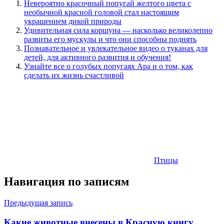
Невероятно красочный попугай желтого цвета с
необычной красной головой стал настоящим
украшением дикой природы
Удивительная сила коршуна — насколько великолепно
развиты его мускулы и что они способны поднять
Познавательное и увлекательное видео о туканах для
детей, для активного развития и обучения!
Узнайте все о голубых попугаях Ара и о том, как
сделать их жизнь счастливой
Птицы
Навигация по записям
Предыдущая запись
Какие животные внесены в Красную книгу