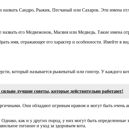
но назвать Сандро, Рыжик, Песчаный или Сахарок. Эти имена от
е назвать его Медвежонок, Масяня или Медведь. Такие имена от
рать имя, отражающее его характер и особенности. Имейте в ви
ти, который называется рыжеватый или гингер. У каждого котик
 сильно лучшие советы, которые действительно работают!
гичными. Они обладают игривым нравом и могут быть очень акт
Однако, как и у других пород, у них могут быть определенные з
вильное питание и уход за здоровьем кота.