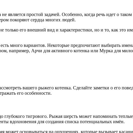
не является простой задачей. Особенно, когда речь идет о тако
тером покоряют сердца многих людей.
 только его внешний вид и характеристики, но и то, как это имя
с есть много вариантов. Некоторые предпочитают выбирать имена
ом, например, Арчи для активного котенка или Мурка для милог
ссмотреть вашего рыжего котенка. Сделайте заметки о его пов
отражать его особенности.
о глубокого тигрового. Рыжая шерсть может напоминать теплые о
нты вдохновения для создания списка потенциальных имён.
мя может основываться на ощущениях, которые вызывает касани