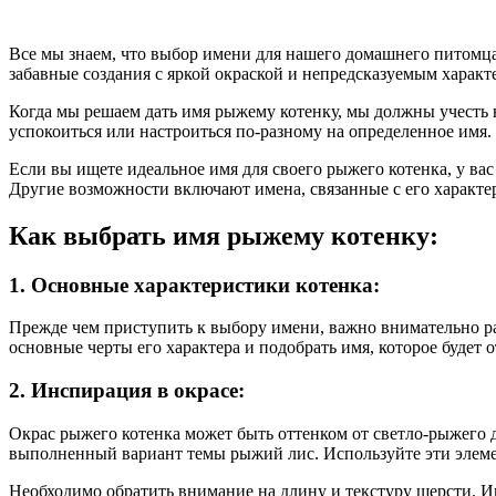
Все мы знаем, что выбор имени для нашего домашнего питомца 
забавные создания с яркой окраской и непредсказуемым харак
Когда мы решаем дать имя рыжему котенку, мы должны учесть не
успокоиться или настроиться по-разному на определенное имя.
Если вы ищете идеальное имя для своего рыжего котенка, у ва
Другие возможности включают имена, связанные с его характер
Как выбрать имя рыжему котенку:
1. Основные характеристики котенка:
Прежде чем приступить к выбору имени, важно внимательно ра
основные черты его характера и подобрать имя, которое будет 
2. Инспирация в окрасе:
Окрас рыжего котенка может быть оттенком от светло-рыжего д
выполненный вариант темы рыжий лис. Используйте эти элеме
Необходимо обратить внимание на длину и текстуру шерсти. И