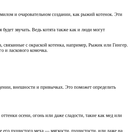
м милом и очаровательном создании, как рыжий котенок. Эти
 будет звучать. Ведь котята также как и люди могут
, связанные с окраской котенка, например, Рыжик или Гингер.
о и ласкового комочка.
едении, внешности и привычках. Это поможет определить
ттенки осени, огонь или даже сладости, такие как мед или
е его пушистого меха — мягкости, пушистости, или даже на