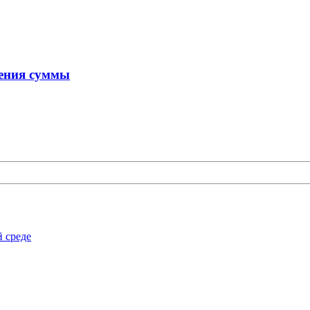
чения суммы
й среде